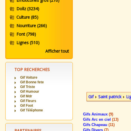
Emoticones gros
(210)
Dollz
(3234)
Culture
(85)
Nourriture
(266)
Font
(798)
Lignes
(510)
Afficher tout
TOP RECHERCHES
Gif Voiture
Gif Bonne fete
Gif Triste
Gif Humour
Gif
Saint patrick
Li
Gif Mdr
Gif Fleurs
Gif Foot
Gif Téléphone
Gifs Animaux
(9)
Gifs Arc en ciel
(13)
Gifs Chapeau
(11)
PARTENAIRES
Gifs Divers
(7)