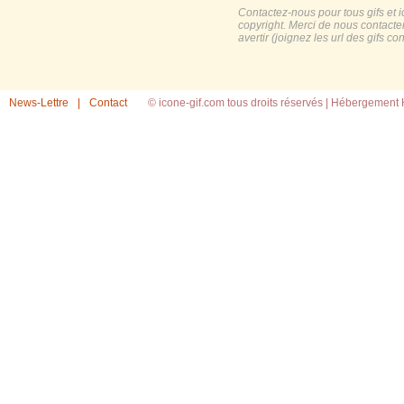
Contactez-nous pour tous gifs et 
copyright. Merci de nous contacte
avertir (joignez les url des gifs c
News-Lettre
|
Contact
© icone-gif.com tous droits réservés |
Hébergement H