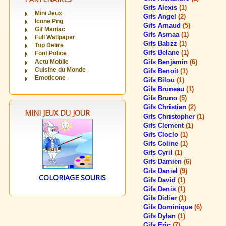
Gifs Alexis
(1)
Mini Jeux
Gifs Angel
(2)
Icone Png
Gifs Arnaud
(5)
Gif Maniac
Gifs Asmaa
(1)
Full Wallpaper
Gifs Babzz
(1)
Top Delire
Gifs Belane
(1)
Font Police
Actu Mobile
Gifs Benjamin
(6)
Cuisine du Monde
Gifs Benoit
(1)
Emoticone
Gifs Bilou
(1)
Gifs Bruneau
(1)
Gifs Bruno
(5)
Gifs Christian
(2)
MINI JEUX DU JOUR
Gifs Christopher
(1)
Gifs Clement
(1)
Gifs Cloclo
(1)
Gifs Coline
(1)
Gifs Cyril
(1)
Gifs Damien
(6)
Gifs Daniel
(9)
COLORIAGE SOURIS
Gifs David
(1)
Gifs Denis
(1)
Gifs Didier
(1)
Gifs Dominique
(6)
Gifs Dylan
(1)
Gifs Eric
(7)