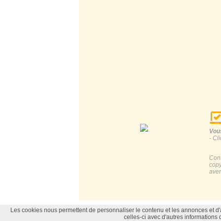
Vous
- Cl
Cont
copy
aver
News-Lettre
|
Contact
© icone-gif.com tous dr
Les cookies nous permettent de personnaliser le contenu et les annonces et d'an
celles-ci avec d'autres informations q