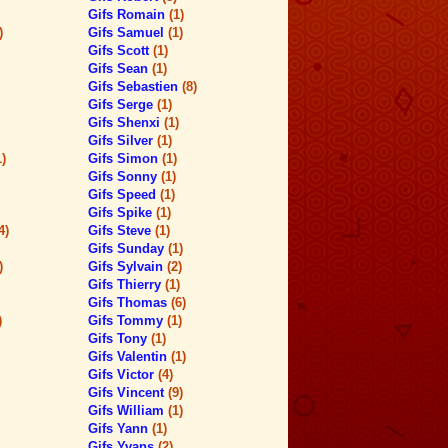
Gifs Romain
(1)
)
Gifs Samuel
(1)
Gifs Scott
(1)
Gifs Sean
(1)
Gifs Sebastien
(8)
Gifs Serge
(1)
Gifs Shenxi
(1)
Gifs Silver
(1)
1)
Gifs Simon
(1)
Gifs Sonny
(1)
Gifs Speed
(1)
Gifs Spike
(1)
4)
Gifs Steve
(1)
Gifs Sunday
(1)
)
Gifs Sylvain
(2)
Gifs Thierry
(1)
Gifs Thomas
(6)
)
Gifs Tommy
(1)
Gifs Tony
(1)
Gifs Valentin
(1)
Gifs Victor
(4)
Gifs Vincent
(9)
Gifs William
(1)
Gifs Yann
(1)
Gifs Yvans
(2)