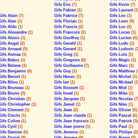
Gifs Eric
(7)
Gifs Kevin
(7)
Gifs Fabien
(1)
Gifs Laurent
(1
Gifs Alain
(7)
Gifs Fabrice
(7)
Gifs Leo
(1)
Gifs Alan
(1)
Gifs Florian
(1)
Gifs Leon
(9)
Gifs Aldo
(1)
Gifs Francis
(2)
Gifs Luc
(6)
Gifs Alexandre
(1)
Gifs Francois
(2)
Gifs Lucas
(1)
Gifs Alexis
(1)
Gifs Geoffrey
(1)
Gifs Lucien
(6)
Gifs Angel
(2)
Gifs Gerald
(1)
Gifs Ludo
(1)
Gifs Arnaud
(5)
Gifs Gerard
(1)
Gifs Ludovic
(
Gifs Asmaa
(1)
Gifs Greg
(1)
Gifs Lulu
(1)
Gifs Babzz
(1)
Gifs Gregoire
(6)
Gifs Magic
(1)
Gifs Belane
(1)
Gifs Guillaume
(7)
Gifs Marc
(1)
Gifs Benjamin
(6)
Gifs Guy
(1)
Gifs Matthieu
(
Gifs Benoit
(1)
Gifs Henoc
(1)
Gifs Michel
(1)
Gifs Bilou
(1)
Gifs Ian
(1)
Gifs Mickael
(1
Gifs Bruneau
(1)
Gifs Ibissem
(1)
Gifs Miel
(1)
Gifs Bruno
(5)
Gifs Imad
(1)
Gifs Mike
(1)
Gifs Christian
(2)
Gifs Jacques
(1)
Gifs Nicolas
(7
Gifs Christopher
(1)
Gifs Jamel
(1)
Gifs Niko
(1)
Gifs Clement
(1)
Gifs Jean
(2)
Gifs Olivier
(6)
Gifs Cloclo
(1)
Gifs Jean claude
(1)
Gifs Pascal
(6)
Gifs Coline
(1)
Gifs Jean francois
(1)
Gifs Patrick
(3)
Gifs Cyril
(1)
Gifs Jean pierre
(1)
Gifs Paul
(1)
Gifs Damien
(6)
Gifs Jeremie
(1)
Gifs Philipe
(2)
Gifs Daniel
(9)
Gifs Jerome
(9)
Gifs Pierre
(5)