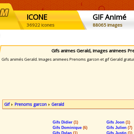
ICONE
GIF Animé
36922 icones
88065 images
Gifs animes Gerald, images animees P
ifs animés Gerald. Images animees Prenoms garcon et gif Gerald gratuit
Gif
Prenoms garcon
Gerald
Gifs Didier
(1)
Gifs Joon
(1)
Gifs Dominique
(6)
Gifs Julien
(7)
Gifs Dylan
(1)
Gifs Justin
(1)