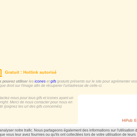
Gratuit : Hotlink autorisé
 pouvez utiliser
les
icones
et
gifs
gratuits présents sur le site pour agrémenter vos s
ique droit sur l'image afin de récuperer l'url/adresse de celle-ci.
actez-nous pour tous gifs et icones ayant un
right. Merci de nous contacter pour nous en
tir (joignez les url des gifs concernés)
HiPub: E
oits réservés |
Hébergement Hiwit.net
alyser notre trafic. Nous partageons également des informations sur l'utilisation d
ue vous leur avez fournies ou qu'ils ont collectées lors de votre utilisation de leurs