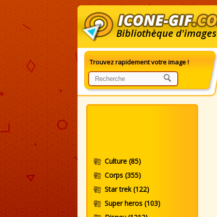
Bibliothèque d'images
Trouvez rapidement votre image !
G
Culture
(85)
Corps
(355)
Star trek
(122)
Super heros
(103)