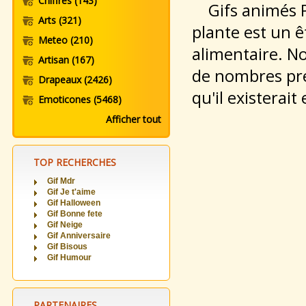
Chiffres
(143)
Gifs animés Pl
Arts
(321)
plante est un ê
Meteo
(210)
alimentaire. N
Artisan
(167)
de nombres pré
Drapeaux
(2426)
qu'il existerai
Emoticones
(5468)
Afficher tout
TOP RECHERCHES
Gif Mdr
Gif Je t'aime
Gif Halloween
Gif Bonne fete
Gif Neige
Gif Anniversaire
Gif Bisous
Gif Humour
PARTENAIRES