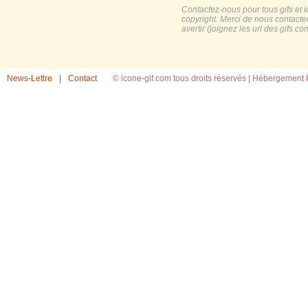
Contactez-nous pour tous gifs et 
copyright. Merci de nous contacte
avertir (joignez les url des gifs c
News-Lettre
|
Contact
© icone-gif.com tous droits réservés |
Hébergement H