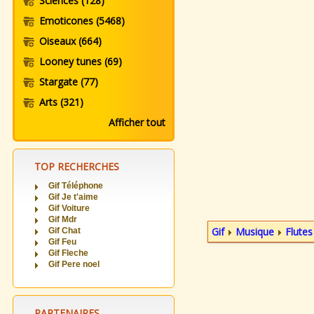
Sciences
(128)
Emoticones
(5468)
Oiseaux
(664)
Looney tunes
(69)
Stargate
(77)
Arts
(321)
Afficher tout
TOP RECHERCHES
Gif Téléphone
Gif Je t'aime
Gif Voiture
Gif Mdr
Gif
Musique
Flutes
Gif Chat
Gif Feu
Gif Fleche
Gif Pere noel
PARTENAIRES