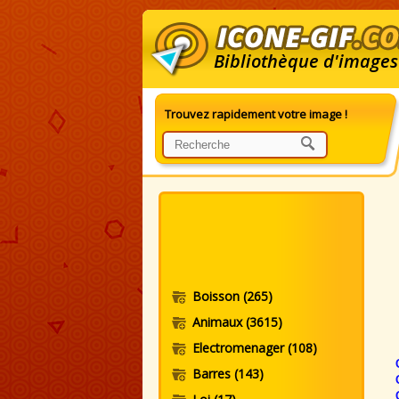
Bibliothèque d'images
Trouvez rapidement votre image !
G
Boisson
(265)
Animaux
(3615)
Electromenager
(108)
Barres
(143)