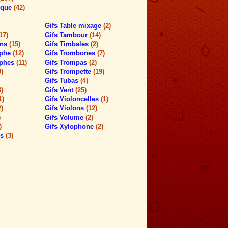
ique
(42)
Gifs Table mixage
(2)
17)
Gifs Tambour
(14)
ons
(15)
Gifs Timbales
(2)
aphe
(12)
Gifs Trombones
(7)
aphes
(11)
Gifs Trompas
(2)
9)
Gifs Trompette
(19)
Gifs Tubas
(4)
8)
Gifs Vent
(25)
1)
Gifs Violoncelles
(1)
2)
Gifs Violons
(12)
)
Gifs Volume
(2)
)
Gifs Xylophone
(2)
es
(3)