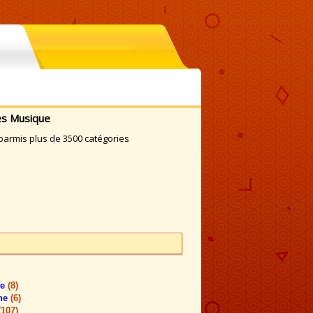
es Musique
armis plus de 3500 catégories
me
(8)
one
(6)
(107)