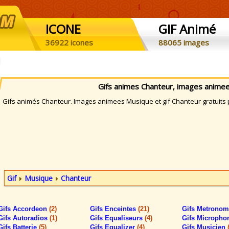
ICONE
GIF Animé
36922 icones
88065 images
Gifs animes Chanteur, images anime
ifs animés Chanteur. Images animees Musique et gif Chanteur gratuits p
Gif
Musique
Chanteur
Gifs Accordeon
(2)
Gifs Enceintes
(21)
Gifs Metrono
Gifs Autoradios
(1)
Gifs Equaliseurs
(4)
Gifs Microph
Gifs Batterie
(5)
Gifs Equalizer
(4)
Gifs Musicien