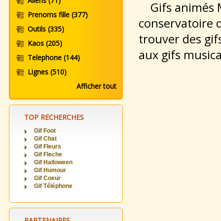
Aliens
(71)
Gifs animés M
Prenoms fille
(377)
conservatoire 
Outils
(335)
trouver des gi
Kaos
(205)
aux gifs music
Telephone
(144)
Lignes
(510)
Afficher tout
TOP RECHERCHES
Gif Foot
Gif Chat
Gif Fleurs
Gif Fleche
Gif Halloween
Gif Humour
Gif Coeur
Gif Téléphone
PARTENAIRES