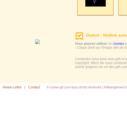
Gratuit : Hotlink auto
Vous pouvez utiliser
les
icones
e
- Clique droit sur l'image afin de r
Contactez-nous pour tous gifs et 
copyright. Merci de nous contacte
avertir (joignez les url des gifs c
News-Lettre
|
Contact
© icone-gif.com tous droits réservés |
Hébergement H