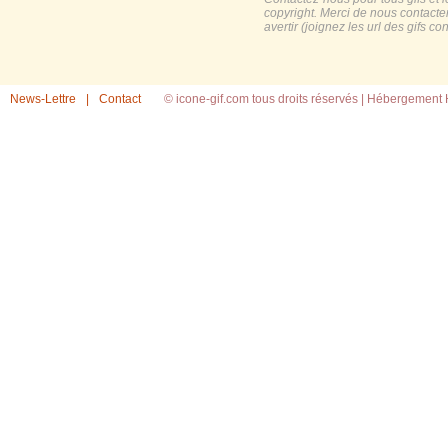
copyright. Merci de nous contacte
avertir (joignez les url des gifs c
News-Lettre
|
Contact
© icone-gif.com tous droits réservés |
Hébergement H