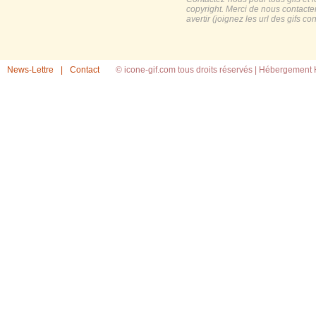
copyright. Merci de nous contacte
avertir (joignez les url des gifs c
News-Lettre
|
Contact
© icone-gif.com tous droits réservés |
Hébergement H