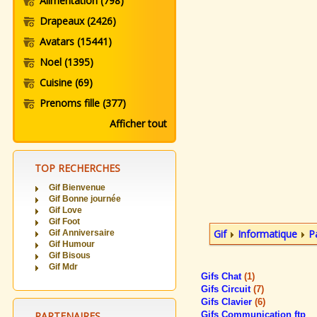
Alimentation
(798)
Drapeaux
(2426)
Avatars
(15441)
Noel
(1395)
Cuisine
(69)
Prenoms fille
(377)
Afficher tout
TOP RECHERCHES
Gif Bienvenue
Gif Bonne journée
Gif Love
Gif Foot
Gif
Informatique
P
Gif Anniversaire
Gif Humour
Gif Bisous
Gif Mdr
Gifs Chat
(1)
Gifs Circuit
(7)
Gifs Clavier
(6)
PARTENAIRES
Gifs Communication ftp