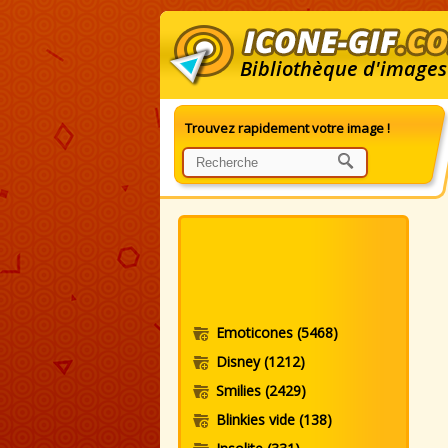
Bibliothèque d'images
Trouvez rapidement votre image !
G
Emoticones
(5468)
Disney
(1212)
Smilies
(2429)
Blinkies vide
(138)