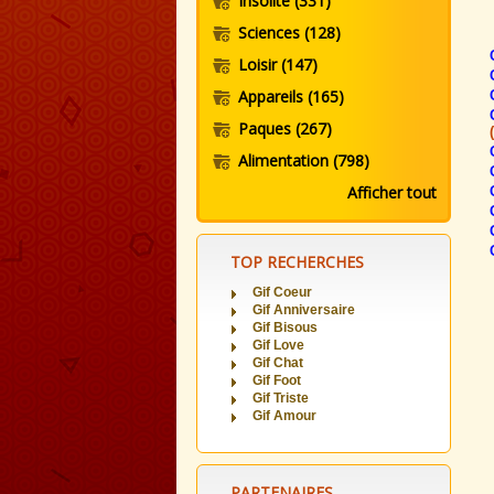
Insolite
(331)
Sciences
(128)
Loisir
(147)
Appareils
(165)
Paques
(267)
Alimentation
(798)
Afficher tout
TOP RECHERCHES
Gif Coeur
Gif Anniversaire
Gif Bisous
Gif Love
Gif Chat
Gif Foot
Gif Triste
Gif Amour
PARTENAIRES