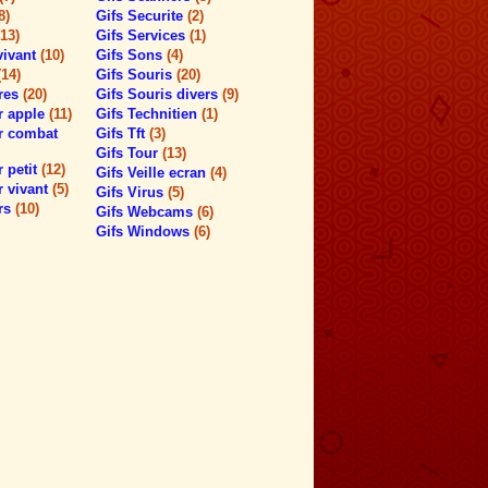
8)
Gifs Securite
(2)
(13)
Gifs Services
(1)
vivant
(10)
Gifs Sons
(4)
(14)
Gifs Souris
(20)
res
(20)
Gifs Souris divers
(9)
r apple
(11)
Gifs Technitien
(1)
ur combat
Gifs Tft
(3)
Gifs Tour
(13)
r petit
(12)
Gifs Veille ecran
(4)
r vivant
(5)
Gifs Virus
(5)
urs
(10)
Gifs Webcams
(6)
Gifs Windows
(6)