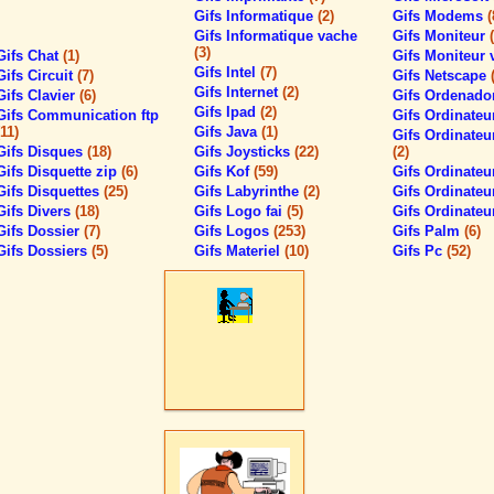
Gifs Informatique
(2)
Gifs Modems
(
Gifs Informatique vache
Gifs Moniteur
(3)
Gifs Chat
(1)
Gifs Moniteur 
Gifs Intel
(7)
Gifs Circuit
(7)
Gifs Netscape
Gifs Internet
(2)
Gifs Clavier
(6)
Gifs Ordenado
Gifs Ipad
(2)
Gifs Communication ftp
Gifs Ordinateu
(11)
Gifs Java
(1)
Gifs Ordinate
Gifs Disques
(18)
Gifs Joysticks
(22)
(2)
Gifs Disquette zip
(6)
Gifs Kof
(59)
Gifs Ordinateu
Gifs Disquettes
(25)
Gifs Labyrinthe
(2)
Gifs Ordinateu
Gifs Divers
(18)
Gifs Logo fai
(5)
Gifs Ordinate
Gifs Dossier
(7)
Gifs Logos
(253)
Gifs Palm
(6)
Gifs Dossiers
(5)
Gifs Materiel
(10)
Gifs Pc
(52)