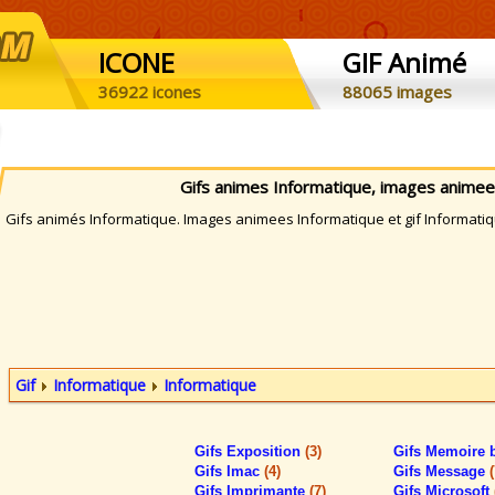
ICONE
GIF Animé
36922 icones
88065 images
Gifs animes Informatique, images animee
ifs animés Informatique. Images animees Informatique et gif Informatiqu
Gif
Informatique
Informatique
Gifs Exposition
(3)
Gifs Memoire 
Gifs Imac
(4)
Gifs Message
(
Gifs Imprimante
(7)
Gifs Microsoft