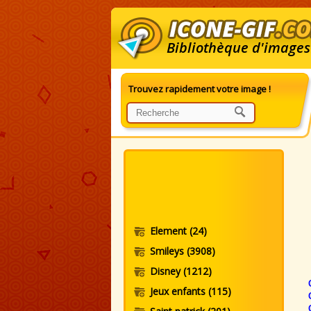
Bibliothèque d'images
Trouvez rapidement votre image !
G
Element
(24)
Smileys
(3908)
Disney
(1212)
Jeux enfants
(115)