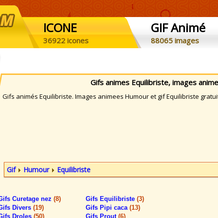
ICONE
GIF Animé
36922 icones
88065 images
Gifs animes Equilibriste, images ani
ifs animés Equilibriste. Images animees Humour et gif Equilibriste gratui
Gif
Humour
Equilibriste
Gifs Curetage nez
(8)
Gifs Equilibriste
(3)
Gifs Divers
(19)
Gifs Pipi caca
(13)
Gifs Droles
(50)
Gifs Prout
(6)