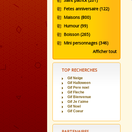
Saint patrick
(201)
Fetes anniversaire
(122)
Maisons
(800)
Humour
(99)
Boisson
(265)
Mini personnages
(346)
Afficher tout
TOP RECHERCHES
Gif Neige
Gif Halloween
Gif Pere noel
Gif Fleche
Gif Bienvenue
Gif Je t'aime
Gif Noel
Gif Coeur
PARTENAIRES