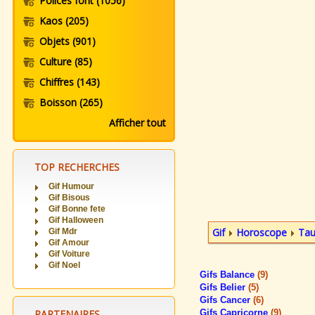
Polices font
(1056)
Kaos
(205)
Objets
(901)
Culture
(85)
Chiffres
(143)
Boisson
(265)
Afficher tout
TOP RECHERCHES
Gif Humour
Gif Bisous
Gif Bonne fete
Gif Halloween
Gif
Horoscope
Tau
Gif Mdr
Gif Amour
Gif Voiture
Gif Noel
Gifs Balance
(9)
Gifs Belier
(5)
Gifs Cancer
(6)
PARTENAIRES
Gifs Capricorne
(9)