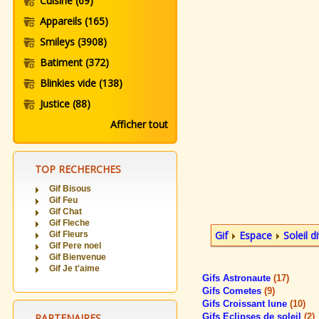
Cuisine
(69)
Appareils
(165)
Smileys
(3908)
Batiment
(372)
Blinkies vide
(138)
Justice
(88)
Afficher tout
TOP RECHERCHES
Gif Bisous
Gif Feu
Gif Chat
Gif Fleche
Gif
Espace
Soleil d
Gif Fleurs
Gif Pere noel
Gif Bienvenue
Gif Je t'aime
Gifs Astronaute
(17)
Gifs Cometes
(9)
Gifs Croissant lune
(10)
PARTENAIRES
Gifs Eclipses de soleil
(2)