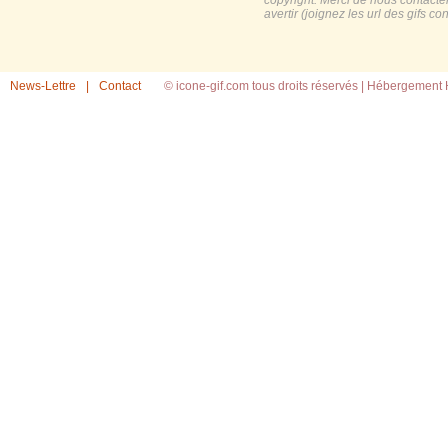
copyright. Merci de nous contacte
avertir (joignez les url des gifs c
News-Lettre
|
Contact
© icone-gif.com tous droits réservés |
Hébergement H