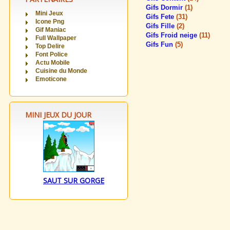
Gifs Dormir
(1)
Mini Jeux
Gifs Fete
(31)
Icone Png
Gifs Fille
(2)
Gif Maniac
Gifs Froid neige
(11)
Full Wallpaper
Gifs Fun
(5)
Top Delire
Font Police
Actu Mobile
Cuisine du Monde
Emoticone
MINI JEUX DU JOUR
SAUT SUR GORGE