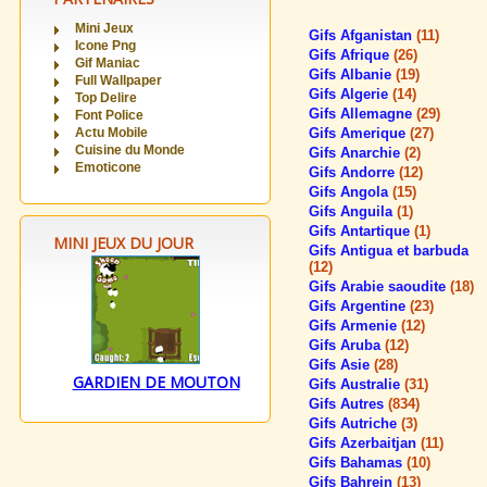
Mini Jeux
Gifs Afganistan
(11)
Icone Png
Gifs Afrique
(26)
Gif Maniac
Gifs Albanie
(19)
Full Wallpaper
Gifs Algerie
(14)
Top Delire
Gifs Allemagne
(29)
Font Police
Actu Mobile
Gifs Amerique
(27)
Cuisine du Monde
Gifs Anarchie
(2)
Emoticone
Gifs Andorre
(12)
Gifs Angola
(15)
Gifs Anguila
(1)
Gifs Antartique
(1)
MINI JEUX DU JOUR
Gifs Antigua et barbuda
(12)
Gifs Arabie saoudite
(18)
Gifs Argentine
(23)
Gifs Armenie
(12)
Gifs Aruba
(12)
Gifs Asie
(28)
GARDIEN DE MOUTON
Gifs Australie
(31)
Gifs Autres
(834)
Gifs Autriche
(3)
Gifs Azerbaitjan
(11)
Gifs Bahamas
(10)
Gifs Bahrein
(13)