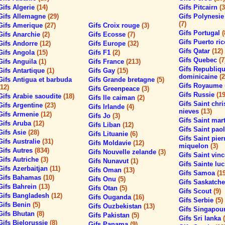
Gifs Algerie
(14)
Gifs Pitcairn
(3
Gifs Allemagne
(29)
Gifs Polynesie
(7)
Gifs Amerique
(27)
Gifs Croix rouge
(3)
Gifs Portugal
(
Gifs Anarchie
(2)
Gifs Ecosse
(7)
Gifs Puerto ri
Gifs Andorre
(12)
Gifs Europe
(32)
Gifs Qatar
(12)
Gifs Angola
(15)
Gifs F1
(2)
Gifs Quebec
(7
Gifs Anguila
(1)
Gifs France
(213)
Gifs Republiq
Gifs Antartique
(1)
Gifs Gay
(15)
dominicaine
(2
Gifs Antigua et barbuda
Gifs Grande bretagne
(5)
Gifs Royaume
(12)
Gifs Greenpeace
(3)
Gifs Russie
(19
Gifs Arabie saoudite
(18)
Gifs Ile caiman
(2)
Gifs Saint chri
Gifs Argentine
(23)
Gifs Irlande
(4)
nieves
(13)
Gifs Armenie
(12)
Gifs Jo
(3)
Gifs Saint mar
Gifs Aruba
(12)
Gifs Liban
(12)
Gifs Saint pao
Gifs Asie
(28)
Gifs Lituanie
(6)
Gifs Saint pier
Gifs Australie
(31)
Gifs Moldavie
(12)
miquelon
(3)
Gifs Autres
(834)
Gifs Nouvelle zelande
(3)
Gifs Saint vin
Gifs Autriche
(3)
Gifs Nunavut
(1)
Gifs Sainte lu
Gifs Azerbaitjan
(11)
Gifs Oman
(13)
Gifs Samoa
(1
Gifs Bahamas
(10)
Gifs Onu
(5)
Gifs Saskatc
Gifs Bahrein
(13)
Gifs Otan
(5)
Gifs Scout
(9)
Gifs Bangladesh
(12)
Gifs Ouganda
(16)
Gifs Serbie
(5)
Gifs Benin
(5)
Gifs Ouzbekistan
(13)
Gifs Singapou
Gifs Bhutan
(8)
Gifs Pakistan
(5)
Gifs Sri lanka
Gifs Bielorussie
(8)
Gifs Panama
(9)