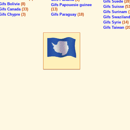
Gifs Suede
(28
Gifs Bolivie
(8)
Gifs Papouesie guinee
Gifs Suisse
(53
Gifs Canada
(33)
(13)
Gifs Surinam
(
Gifs Chypre
(3)
Gifs Paraguay
(18)
Gifs Swazilan
Gifs Syrie
(14)
Gifs Taiwan
(2