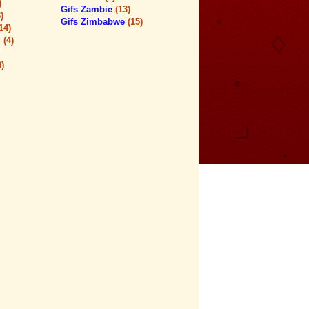
)
Gifs Zambie
(13)
)
Gifs Zimbabwe
(15)
14)
d
(4)
0)