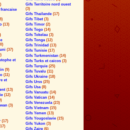
)
Gifs Territoire nord ouest
(3)
 francaise
Gifs Thailande
(17)
8)
Gifs Tibet
(3)
co
(13)
Gifs Timor
(2)
Gifs Togo
(14)
)
Gifs Tokelau
(3)
ue
Gifs Tonga
(12)
0)
Gifs Trinidad
(13)
 uni
(37)
Gifs Tunisie
(17)
)
Gifs Turkmenistan
(14)
stophe et
Gifs Turks et caicos
(3)
Gifs Turquie
(25)
tin
(9)
Gifs Tuvalu
(11)
lo
(11)
Gifs Ukraine
(18)
re et
Gifs Urss
(25)
Gifs Usa
(8)
cent
(13)
Gifs Vanuatu
(14)
cie
(12)
Gifs Vatican
(14)
9)
Gifs Venezuela
(23)
hewan
(3)
Gifs Vietnam
(15)
Gifs Yemen
(13)
Gifs Yougoslavie
(15)
r
(17)
Gifs Yukon
(3)
(17)
Gifs Zaire
(6)