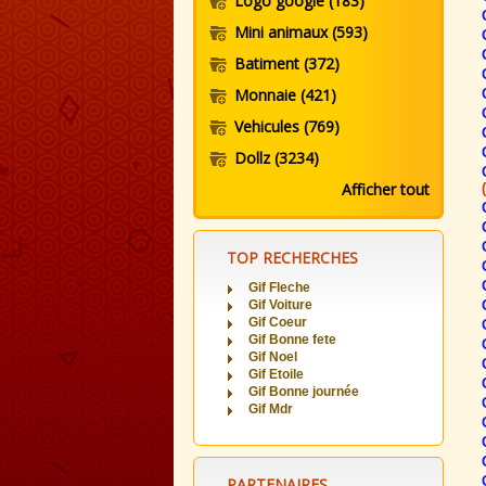
Logo google
(183)
Mini animaux
(593)
Batiment
(372)
Monnaie
(421)
Vehicules
(769)
Dollz
(3234)
Afficher tout
TOP RECHERCHES
Gif Fleche
Gif Voiture
Gif Coeur
Gif Bonne fete
Gif Noel
Gif Etoile
Gif Bonne journée
Gif Mdr
PARTENAIRES