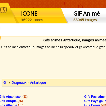
ICONE
GIF Animé
36922 icones
88065 images
Gifs animes Antartique, images anim
ifs animés Antartique. Images animees Drapeaux et gif Antartique gratui
Gif
Drapeaux
Antartique
Gifs Afganistan
(11)
Gifs Pasletine
Gifs Afrique
(26)
Gifs Pays gall
Gifs Albanie
(19)
Gifs Perou
(20)