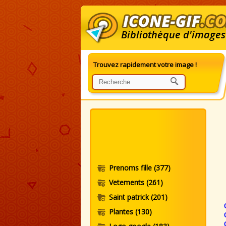
Bibliothèque d'images
Trouvez rapidement votre image !
G
Prenoms fille
(377)
Vetements
(261)
Saint patrick
(201)
Plantes
(130)