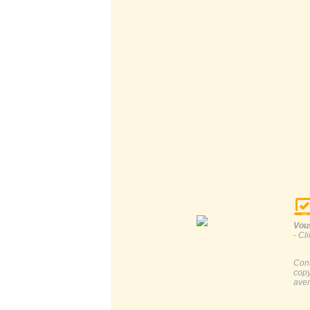
Vous
- Cl
Cont
copy
aver