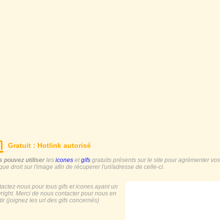
Gratuit : Hotlink autorisé
 pouvez utiliser
les
icones
et
gifs
gratuits présents sur le site pour agrémenter vos s
ique droit sur l'image afin de récuperer l'url/adresse de celle-ci.
actez-nous pour tous gifs et icones ayant un
right. Merci de nous contacter pour nous en
tir (joignez les url des gifs concernés)