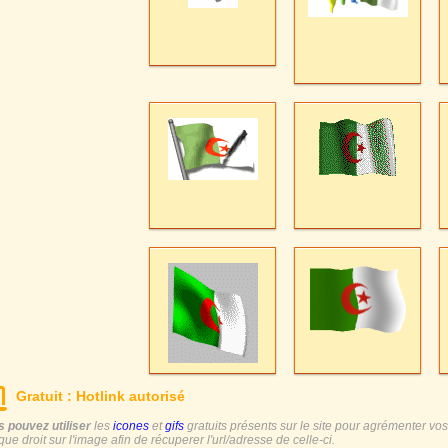
Gratuit : Hotlink autorisé
 pouvez utiliser
les
icones
et
gifs
gratuits présents sur le site pour agrémenter vos s
ique droit sur l'image afin de récuperer l'url/adresse de celle-ci.