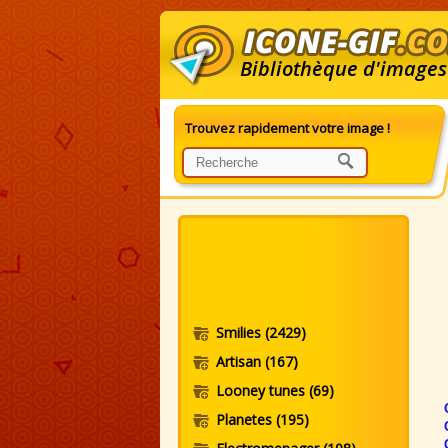
Bibliothèque d'images
Trouvez rapidement votre image !
G
Smilies
(2429)
Artisan
(167)
Looney tunes
(69)
Planetes
(195)