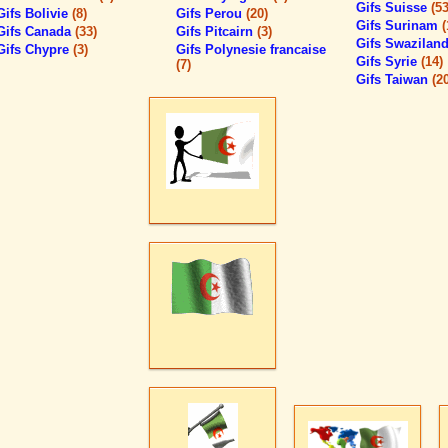
Gifs Suisse
(53
Gifs Bolivie
(8)
Gifs Perou
(20)
Gifs Surinam
(
Gifs Canada
(33)
Gifs Pitcairn
(3)
Gifs Swazilan
Gifs Chypre
(3)
Gifs Polynesie francaise
Gifs Syrie
(14)
(7)
Gifs Taiwan
(2