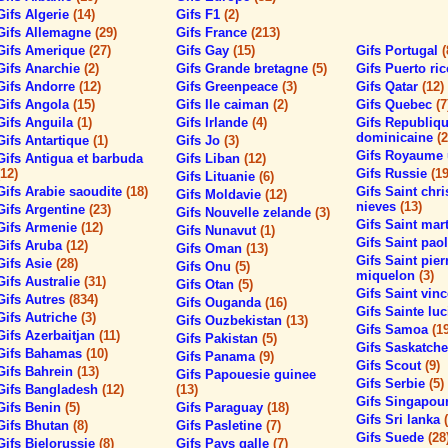
Gifs Algerie
(14)
Gifs F1
(2)
Gifs Allemagne
(29)
Gifs France
(213)
Gifs Amerique
(27)
Gifs Gay
(15)
Gifs Portugal
(
Gifs Anarchie
(2)
Gifs Grande bretagne
(5)
Gifs Puerto ri
Gifs Andorre
(12)
Gifs Greenpeace
(3)
Gifs Qatar
(12)
Gifs Angola
(15)
Gifs Ile caiman
(2)
Gifs Quebec
(7
Gifs Anguila
(1)
Gifs Irlande
(4)
Gifs Republiq
dominicaine
(2
Gifs Antartique
(1)
Gifs Jo
(3)
Gifs Royaume
Gifs Antigua et barbuda
Gifs Liban
(12)
(12)
Gifs Russie
(19
Gifs Lituanie
(6)
Gifs Arabie saoudite
(18)
Gifs Saint chri
Gifs Moldavie
(12)
nieves
(13)
Gifs Argentine
(23)
Gifs Nouvelle zelande
(3)
Gifs Saint mar
Gifs Armenie
(12)
Gifs Nunavut
(1)
Gifs Saint pao
Gifs Aruba
(12)
Gifs Oman
(13)
Gifs Saint pier
Gifs Asie
(28)
Gifs Onu
(5)
miquelon
(3)
Gifs Australie
(31)
Gifs Otan
(5)
Gifs Saint vin
Gifs Autres
(834)
Gifs Ouganda
(16)
Gifs Sainte lu
Gifs Autriche
(3)
Gifs Ouzbekistan
(13)
Gifs Samoa
(1
Gifs Azerbaitjan
(11)
Gifs Pakistan
(5)
Gifs Saskatc
Gifs Bahamas
(10)
Gifs Panama
(9)
Gifs Scout
(9)
Gifs Bahrein
(13)
Gifs Papouesie guinee
Gifs Serbie
(5)
Gifs Bangladesh
(12)
(13)
Gifs Singapou
Gifs Benin
(5)
Gifs Paraguay
(18)
Gifs Sri lanka
Gifs Bhutan
(8)
Gifs Pasletine
(7)
Gifs Suede
(28
Gifs Bielorussie
(8)
Gifs Pays galle
(7)