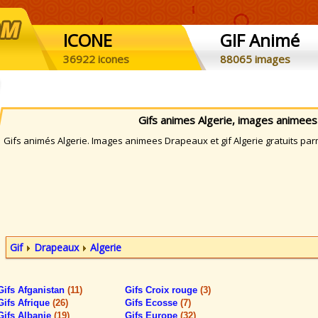
ICONE
GIF Animé
36922 icones
88065 images
Gifs animes Algerie, images animee
ifs animés Algerie. Images animees Drapeaux et gif Algerie gratuits par
Gif
Drapeaux
Algerie
Gifs Afganistan
(11)
Gifs Croix rouge
(3)
Gifs Afrique
(26)
Gifs Ecosse
(7)
Gifs Albanie
(19)
Gifs Europe
(32)