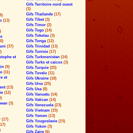
Gifs Territoire nord ouest
(3)
Gifs Thailande
(17)
8)
Gifs Tibet
(3)
co
(13)
Gifs Timor
(2)
Gifs Togo
(14)
)
Gifs Tokelau
(3)
ue
0)
Gifs Tonga
(12)
 uni
(37)
Gifs Trinidad
(13)
)
Gifs Tunisie
(17)
stophe et
Gifs Turkmenistan
(14)
Gifs Turks et caicos
(3)
tin
(9)
Gifs Turquie
(25)
lo
(11)
Gifs Tuvalu
(11)
re et
Gifs Ukraine
(18)
Gifs Urss
(25)
cent
(13)
Gifs Usa
(8)
cie
(12)
Gifs Vanuatu
(14)
9)
Gifs Vatican
(14)
hewan
(3)
Gifs Venezuela
(23)
Gifs Vietnam
(15)
Gifs Yemen
(13)
r
(17)
Gifs Yougoslavie
(15)
(17)
Gifs Yukon
(3)
)
Gifs Zaire
(6)