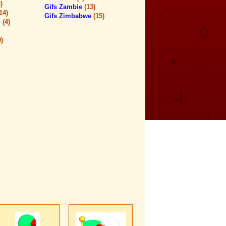
)
Gifs Zambie
(13)
14)
Gifs Zimbabwe
(15)
d
(4)
0)