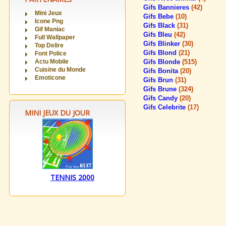
Gifs Bannieres
(42)
Mini Jeux
Gifs Bebe
(10)
Icone Png
Gifs Black
(31)
Gif Maniac
Gifs Bleu
(42)
Full Wallpaper
Gifs Blinker
(30)
Top Delire
Gifs Blond
(21)
Font Police
Actu Mobile
Gifs Blonde
(515)
Cuisine du Monde
Gifs Bonita
(20)
Emoticone
Gifs Brun
(31)
Gifs Brune
(324)
Gifs Candy
(20)
Gifs Celebrite
(17)
MINI JEUX DU JOUR
TENNIS 2000