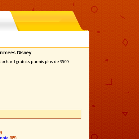
 animees Disney
clochard gratuits parmis plus de 3500
8)
innie
(85)