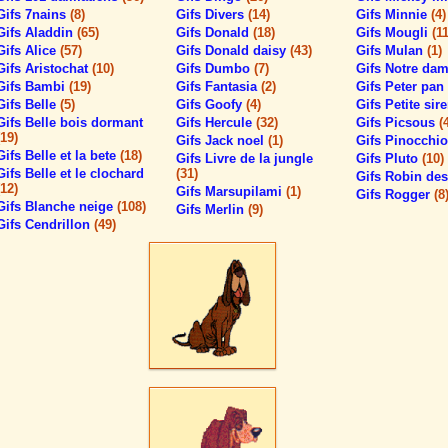
Gifs 7nains
(8)
Gifs Divers
(14)
Gifs Minnie
(4)
Gifs Aladdin
(65)
Gifs Donald
(18)
Gifs Mougli
(11
Gifs Alice
(57)
Gifs Donald daisy
(43)
Gifs Mulan
(1)
Gifs Aristochat
(10)
Gifs Dumbo
(7)
Gifs Notre da
Gifs Bambi
(19)
Gifs Fantasia
(2)
Gifs Peter pan
Gifs Belle
(5)
Gifs Goofy
(4)
Gifs Petite sir
Gifs Belle bois dormant
Gifs Hercule
(32)
Gifs Picsous
(
(19)
Gifs Jack noel
(1)
Gifs Pinocchi
Gifs Belle et la bete
(18)
Gifs Livre de la jungle
Gifs Pluto
(10)
Gifs Belle et le clochard
(31)
Gifs Robin de
(12)
Gifs Marsupilami
(1)
Gifs Rogger
(8
Gifs Blanche neige
(108)
Gifs Merlin
(9)
Gifs Cendrillon
(49)