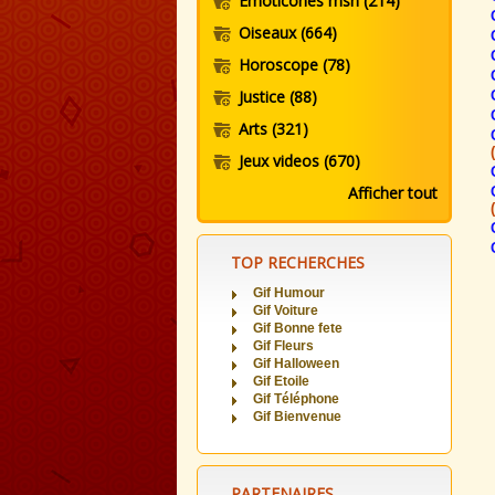
Emoticones msn
(214)
Oiseaux
(664)
Horoscope
(78)
Justice
(88)
Arts
(321)
Jeux videos
(670)
Afficher tout
TOP RECHERCHES
Gif Humour
Gif Voiture
Gif Bonne fete
Gif Fleurs
Gif Halloween
Gif Etoile
Gif Téléphone
Gif Bienvenue
PARTENAIRES