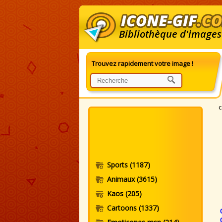
Bibliothèque d'images
Trouvez rapidement votre image !
G
c
Sports
(1187)
Animaux
(3615)
Kaos
(205)
Cartoons
(1337)