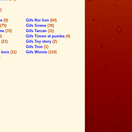
)
me
(9)
Gifs Roi lion
(60)
(75)
Gifs Sirene
(39)
ene
(33)
Gifs Tarzan
(11)
4)
Gifs Timon et pumba
(4)
o
(21)
Gifs Toy story
(2)
Gifs Tron
(1)
s bois
(11)
Gifs Winnie
(110)
)