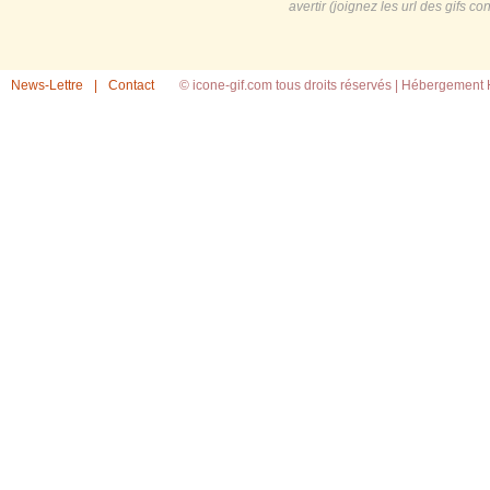
avertir (joignez les url des gifs c
News-Lettre
|
Contact
© icone-gif.com tous droits réservés |
Hébergement H