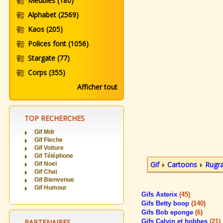
Meubles
(180)
Alphabet
(2569)
Kaos
(205)
Polices font
(1056)
Stargate
(77)
Corps
(355)
Afficher tout
TOP RECHERCHES
Gif Mdr
Gif Fleche
Gif Voiture
Gif Téléphone
Gif
Cartoons
Rugra
Gif Noel
Gif Chat
Gif Bienvenue
Gif Humour
Gifs Asterix
(45)
Gifs Betty boop
(140)
Gifs Bob eponge
(6)
PARTENAIRES
Gifs Calvin et hobbes
(21)