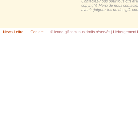
Contactez-nous pour tous gifs et 
copyright. Merci de nous contacte
avertir (joignez les url des gifs c
News-Lettre
|
Contact
© icone-gif.com tous droits réservés |
Hébergement H