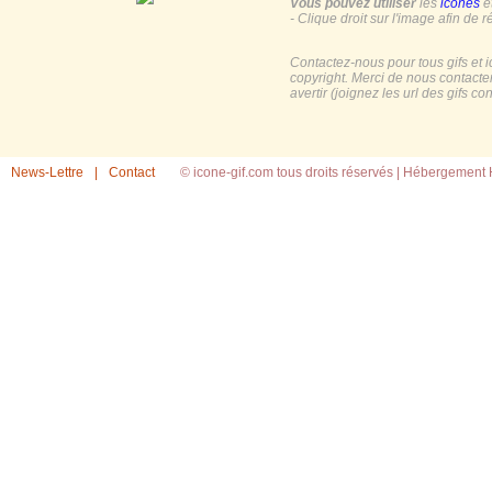
Vous pouvez utiliser
les
icones
e
- Clique droit sur l'image afin de r
Contactez-nous pour tous gifs et 
copyright. Merci de nous contacte
avertir (joignez les url des gifs c
News-Lettre
|
Contact
© icone-gif.com tous droits réservés |
Hébergement H