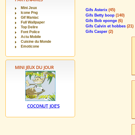
Mini Jeux
Gifs Asterix
(45)
Icone Png
Gifs Betty boop
(140)
Gif Maniac
Gifs Bob eponge
(6)
Full Wallpaper
Gifs Calvin et hobbes
(21)
Top Delire
Gifs Casper
(2)
Font Police
Actu Mobile
Cuisine du Monde
Emoticone
MINI JEUX DU JOUR
COCONUT JOE'S