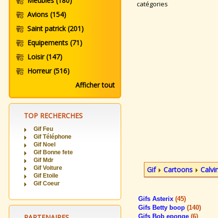
Meubles
(180)
catégories
Avions
(154)
Saint patrick
(201)
Equipements
(71)
Loisir
(147)
Horreur
(516)
Afficher tout
TOP RECHERCHES
Gif Feu
Gif Téléphone
Gif Noel
Gif Bonne fete
Gif Mdr
Gif Voiture
Gif
Cartoons
Calvi
Gif Etoile
Gif Coeur
Gifs Asterix
(45)
Gifs Betty boop
(140)
PARTENAIRES
Gifs Bob eponge
(6)