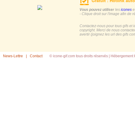
Gratuit : Hotlink auto
Vous pouvez utiliser
les
icones
e
- Clique droit sur l'image afin de r
Contactez-nous pour tous gifs et 
copyright. Merci de nous contacte
avertir (joignez les url des gifs c
News-Lettre
|
Contact
© icone-gif.com tous droits réservés |
Hébergement H