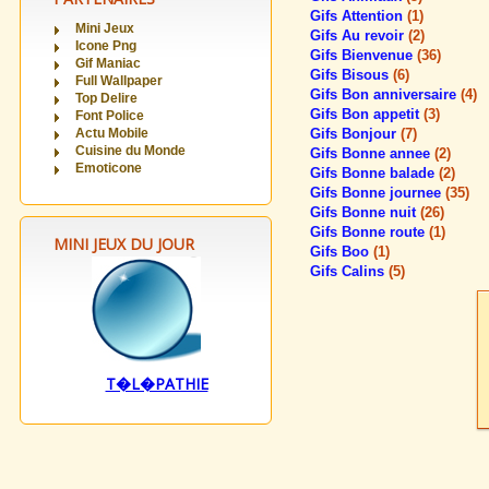
Gifs Attention
(1)
Mini Jeux
Gifs Au revoir
(2)
Icone Png
Gifs Bienvenue
(36)
Gif Maniac
Gifs Bisous
(6)
Full Wallpaper
Gifs Bon anniversaire
(4)
Top Delire
Gifs Bon appetit
(3)
Font Police
Actu Mobile
Gifs Bonjour
(7)
Cuisine du Monde
Gifs Bonne annee
(2)
Emoticone
Gifs Bonne balade
(2)
Gifs Bonne journee
(35)
Gifs Bonne nuit
(26)
Gifs Bonne route
(1)
MINI JEUX DU JOUR
Gifs Boo
(1)
Gifs Calins
(5)
T�L�PATHIE