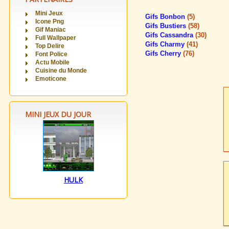
Mini Jeux
Gifs Bonbon
(5)
Icone Png
Gifs Bustiers
(58)
Gif Maniac
Gifs Cassandra
(30)
Full Wallpaper
Gifs Charmy
(41)
Top Delire
Gifs Cherry
(76)
Font Police
Actu Mobile
Cuisine du Monde
Emoticone
MINI JEUX DU JOUR
HULK