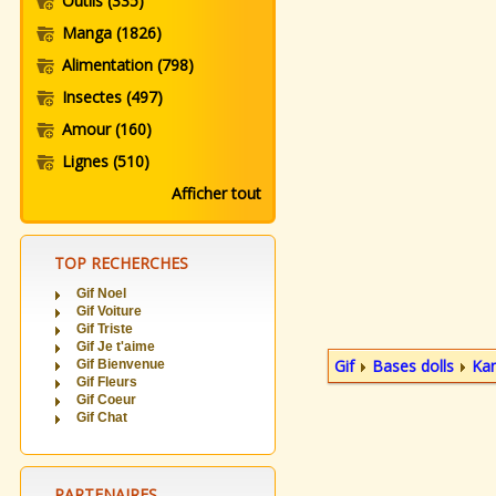
Outils
(335)
Manga
(1826)
Alimentation
(798)
Insectes
(497)
Amour
(160)
Lignes
(510)
Afficher tout
TOP RECHERCHES
Gif Noel
Gif Voiture
Gif Triste
Gif Je t'aime
Gif
Bases dolls
Ka
Gif Bienvenue
Gif Fleurs
Gif Coeur
Gif Chat
PARTENAIRES