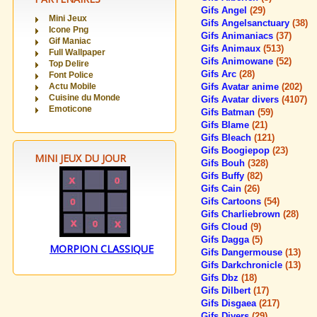
Gifs Angel
(29)
Mini Jeux
Gifs Angelsanctuary
(38)
Icone Png
Gifs Animaniacs
(37)
Gif Maniac
Gifs Animaux
(513)
Full Wallpaper
Gifs Animowane
(52)
Top Delire
Gifs Arc
(28)
Font Police
Actu Mobile
Gifs Avatar anime
(202)
Cuisine du Monde
Gifs Avatar divers
(4107)
Emoticone
Gifs Batman
(59)
Gifs Blame
(21)
Gifs Bleach
(121)
Gifs Boogiepop
(23)
MINI JEUX DU JOUR
Gifs Bouh
(328)
Gifs Buffy
(82)
Gifs Cain
(26)
Gifs Cartoons
(54)
Gifs Charliebrown
(28)
Gifs Cloud
(9)
Gifs Dagga
(5)
MORPION CLASSIQUE
Gifs Dangermouse
(13)
Gifs Darkchronicle
(13)
Gifs Dbz
(18)
Gifs Dilbert
(17)
Gifs Disgaea
(217)
Gifs Divers
(29)