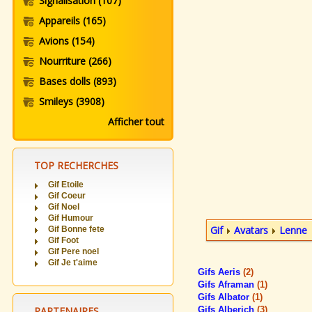
Signalisation
(107)
Appareils
(165)
Avions
(154)
Nourriture
(266)
Bases dolls
(893)
Smileys
(3908)
Afficher tout
TOP RECHERCHES
Gif Etoile
Gif Coeur
Gif Noel
Gif Humour
Gif
Avatars
Lenne
Gif Bonne fete
Gif Foot
Gif Pere noel
Gif Je t'aime
Gifs Aeris
(2)
Gifs Aframan
(1)
Gifs Albator
(1)
PARTENAIRES
Gifs Alberich
(3)