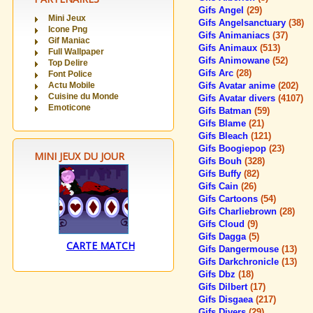
Gifs Angel
(29)
Mini Jeux
Gifs Angelsanctuary
(38)
Icone Png
Gifs Animaniacs
(37)
Gif Maniac
Gifs Animaux
(513)
Full Wallpaper
Gifs Animowane
(52)
Top Delire
Gifs Arc
(28)
Font Police
Actu Mobile
Gifs Avatar anime
(202)
Cuisine du Monde
Gifs Avatar divers
(4107)
Emoticone
Gifs Batman
(59)
Gifs Blame
(21)
Gifs Bleach
(121)
Gifs Boogiepop
(23)
MINI JEUX DU JOUR
Gifs Bouh
(328)
Gifs Buffy
(82)
Gifs Cain
(26)
Gifs Cartoons
(54)
Gifs Charliebrown
(28)
Gifs Cloud
(9)
Gifs Dagga
(5)
CARTE MATCH
Gifs Dangermouse
(13)
Gifs Darkchronicle
(13)
Gifs Dbz
(18)
Gifs Dilbert
(17)
Gifs Disgaea
(217)
Gifs Divers
(29)