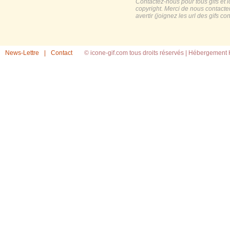
Contactez-nous pour tous gifs et 
copyright. Merci de nous contacte
avertir (joignez les url des gifs c
News-Lettre
|
Contact
© icone-gif.com tous droits réservés |
Hébergement H