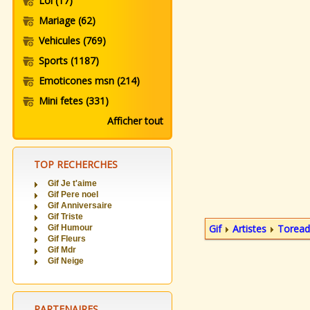
Loi
(17)
Mariage
(62)
Vehicules
(769)
Sports
(1187)
Emoticones msn
(214)
Mini fetes
(331)
Afficher tout
TOP RECHERCHES
Gif Je t'aime
Gif Pere noel
Gif Anniversaire
Gif Triste
Gif
Artistes
Toread
Gif Humour
Gif Fleurs
Gif Mdr
Gif Neige
PARTENAIRES