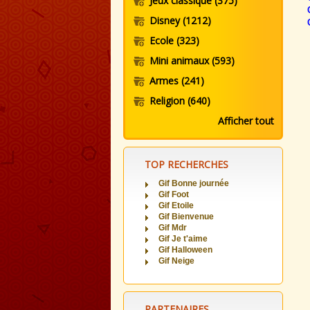
Jeux classique
(375)
Disney
(1212)
Ecole
(323)
Mini animaux
(593)
Armes
(241)
Religion
(640)
Afficher tout
TOP RECHERCHES
Gif Bonne journée
Gif Foot
Gif Etoile
Gif Bienvenue
Gif Mdr
Gif Je t'aime
Gif Halloween
Gif Neige
PARTENAIRES