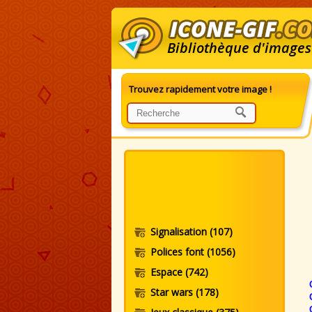
Bibliothèque d'images
Trouvez rapidement votre image !
G
Signalisation
(107)
Polices font
(1056)
Espace
(742)
Star wars
(178)