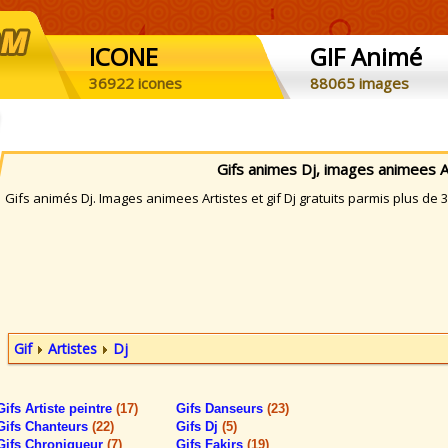
ICONE
GIF Animé
36922 icones
88065 images
Gifs animes Dj, images animees A
ifs animés Dj. Images animees Artistes et gif Dj gratuits parmis plus de 
Gif
Artistes
Dj
Gifs Artiste peintre
(17)
Gifs Danseurs
(23)
Gifs Chanteurs
(22)
Gifs Dj
(5)
Gifs Chroniqueur
(7)
Gifs Fakirs
(19)