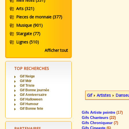
Mini fetes
(331)
Arts
(321)
Pieces de monnaie
(377)
Musique
(901)
Stargate
(77)
Lignes
(510)
Afficher tout
TOP RECHERCHES
Gif Neige
Gif Mdr
Gif Triste
Gif Bonne journée
Gif
Artistes
Danseu
Gif Anniversaire
Gif Halloween
Gif Humour
Gif Bonne fete
Gifs Artiste peintre
(17)
Gifs Chanteurs
(22)
Gifs Chroniqueur
(7)
PARTENAIRES
Gifs Cineaste
(6)