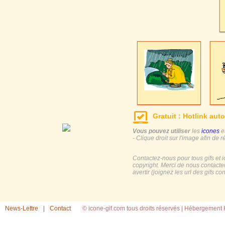
Gratuit : Hotlink auto
Vous pouvez utiliser
les
icones
e
- Clique droit sur l'image afin de r
Contactez-nous pour tous gifs et 
copyright. Merci de nous contacte
avertir (joignez les url des gifs c
News-Lettre
|
Contact
© icone-gif.com tous droits réservés |
Hébergement H