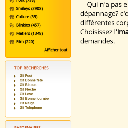
Font
(798)
Qui n'a pas e
Smileys
(3908)
dépannage? c'e
Culture
(85)
différentes co
Blinkies
(457)
Choisissez l'
ima
Metiers
(1348)
demandes.
Film
(220)
Afficher tout
TOP RECHERCHES
Gif Foot
Gif Bonne fete
Gif Bisous
Gif Fleche
Gif Love
Gif Bonne journée
Gif Neige
Gif Téléphone
PARTENAIRES