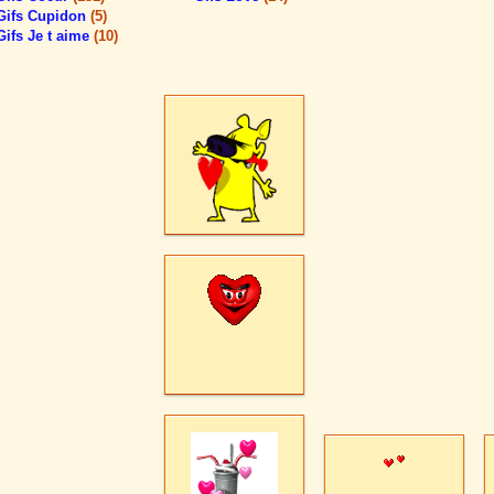
Gifs Cupidon
(5)
Gifs Je t aime
(10)