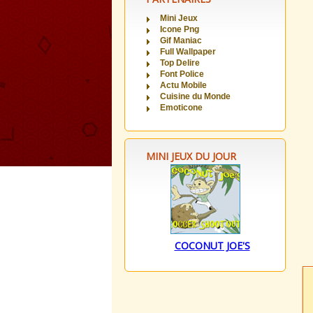
Mini Jeux
Icone Png
Gif Maniac
Full Wallpaper
Top Delire
Font Police
Actu Mobile
Cuisine du Monde
Emoticone
MINI JEUX DU JOUR
COCONUT JOE'S