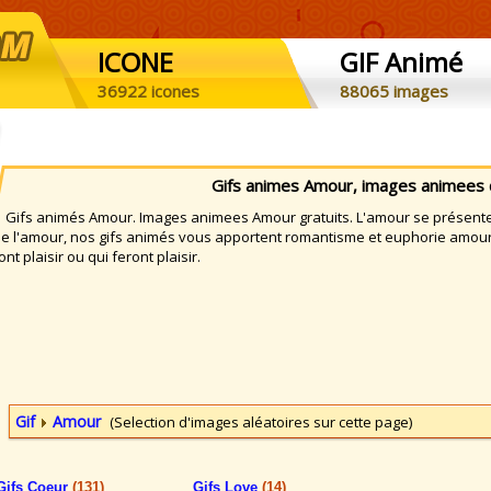
ICONE
GIF Animé
36922 icones
88065 images
Gifs animes Amour, images animees 
ifs animés Amour. Images animees Amour gratuits. L'amour se présente 
e l'amour, nos gifs animés vous apportent romantisme et euphorie amo
ont plaisir ou qui feront plaisir.
Gif
Amour
(Selection d'images aléatoires sur cette page)
Gifs Coeur
(131)
Gifs Love
(14)