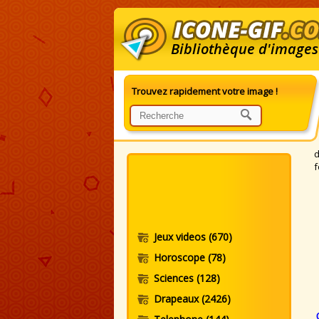
Bibliothèque d'images
Trouvez rapidement votre image !
G
d
f
Jeux videos
(670)
Horoscope
(78)
Sciences
(128)
Drapeaux
(2426)