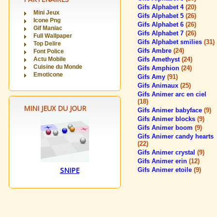
Gifs Alphabet 4
(20)
Mini Jeux
Gifs Alphabet 5
(26)
Icone Png
Gifs Alphabet 6
(26)
Gif Maniac
Gifs Alphabet 7
(26)
Full Wallpaper
Gifs Alphabet smilies
(31)
Top Delire
Gifs Ambre
(24)
Font Police
Actu Mobile
Gifs Amethyst
(24)
Cuisine du Monde
Gifs Amphion
(24)
Emoticone
Gifs Amy
(91)
Gifs Animaux
(25)
Gifs Animer arc en ciel
(18)
MINI JEUX DU JOUR
Gifs Animer babyface
(9)
Gifs Animer blocks
(9)
Gifs Animer boom
(9)
Gifs Animer candy hearts
(22)
Gifs Animer crystal
(9)
Gifs Animer erin
(12)
SNIPE
Gifs Animer etoile
(9)