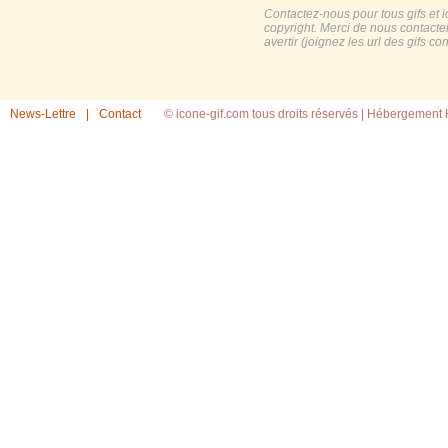
Contactez-nous pour tous gifs et 
copyright. Merci de nous contacte
avertir (joignez les url des gifs c
News-Lettre
|
Contact
© icone-gif.com tous droits réservés |
Hébergement H