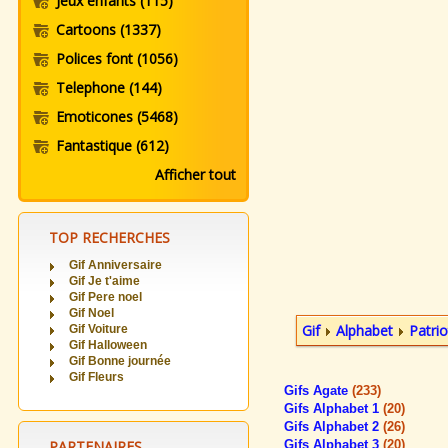
Jeux enfants
(115)
Cartoons
(1337)
Polices font
(1056)
Telephone
(144)
Emoticones
(5468)
Fantastique
(612)
Afficher tout
TOP RECHERCHES
Gif Anniversaire
Gif Je t'aime
Gif Pere noel
Gif Noel
Gif
Alphabet
Patrio
Gif Voiture
Gif Halloween
Gif Bonne journée
Gif Fleurs
Gifs Agate
(233)
Gifs Alphabet 1
(20)
Gifs Alphabet 2
(26)
PARTENAIRES
Gifs Alphabet 3
(20)