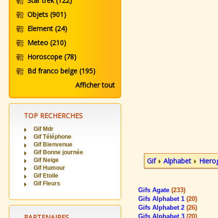
Star trek
(122)
Objets
(901)
Element
(24)
Meteo
(210)
Horoscope
(78)
Bd franco belge
(195)
Afficher tout
TOP RECHERCHES
Gif Mdr
Gif Téléphone
Gif Bienvenue
Gif Bonne journée
Gif
Alphabet
Hiero
Gif Neige
Gif Humour
Gif Etoile
Gif Fleurs
Gifs Agate
(233)
Gifs Alphabet 1
(20)
Gifs Alphabet 2
(26)
PARTENAIRES
Gifs Alphabet 3
(20)