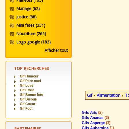
Planetes
(195)
Mariage
(62)
Justice
(88)
Mini fetes
(331)
Nourriture
(266)
Logo google
(183)
Afficher tout
TOP RECHERCHES
Gif Humour
Gif Pere noel
Gif Love
Gif Etoile
Gif
Alimentation
To
Gif Bonne fete
Gif Bisous
Gif Coeur
Gif Foot
Gifs Ails
(2)
Gifs Ananas
(3)
Gifs Asperge
(3)
PARTENAIRES
Gifs Aubergine
(1)