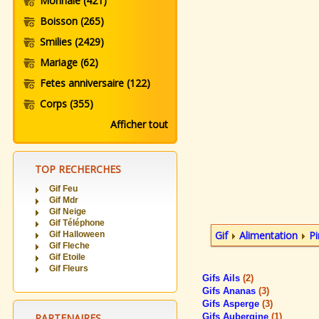
Monnaie
(421)
Boisson
(265)
Smilies
(2429)
Mariage
(62)
Fetes anniversaire
(122)
Corps
(355)
Afficher tout
TOP RECHERCHES
Gif Feu
Gif Mdr
Gif Neige
Gif Téléphone
Gif
Alimentation
P
Gif Halloween
Gif Fleche
Gif Etoile
Gif Fleurs
Gifs Ails
(2)
Gifs Ananas
(3)
Gifs Asperge
(3)
PARTENAIRES
Gifs Aubergine
(1)