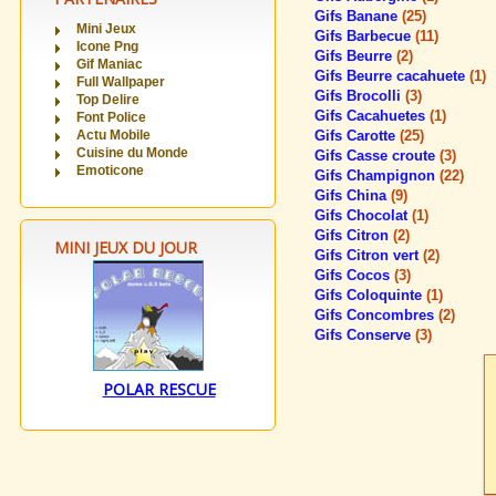
Gifs Banane
(25)
Mini Jeux
Gifs Barbecue
(11)
Icone Png
Gifs Beurre
(2)
Gif Maniac
Gifs Beurre cacahuete
(1)
Full Wallpaper
Gifs Brocolli
(3)
Top Delire
Gifs Cacahuetes
(1)
Font Police
Actu Mobile
Gifs Carotte
(25)
Cuisine du Monde
Gifs Casse croute
(3)
Emoticone
Gifs Champignon
(22)
Gifs China
(9)
Gifs Chocolat
(1)
Gifs Citron
(2)
MINI JEUX DU JOUR
Gifs Citron vert
(2)
Gifs Cocos
(3)
Gifs Coloquinte
(1)
Gifs Concombres
(2)
Gifs Conserve
(3)
POLAR RESCUE