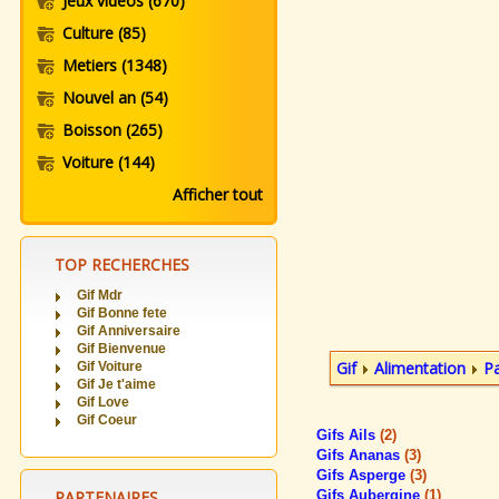
Jeux videos
(670)
Culture
(85)
Metiers
(1348)
Nouvel an
(54)
Boisson
(265)
Voiture
(144)
Afficher tout
TOP RECHERCHES
Gif Mdr
Gif Bonne fete
Gif Anniversaire
Gif Bienvenue
Gif
Alimentation
Pa
Gif Voiture
Gif Je t'aime
Gif Love
Gif Coeur
Gifs Ails
(2)
Gifs Ananas
(3)
Gifs Asperge
(3)
PARTENAIRES
Gifs Aubergine
(1)